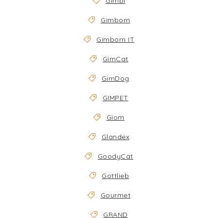
Gimbi
Gimborn
Gimborn IT
GimCat
GimDog
GIMPET
Giom
Glandex
GoodyCat
Gottlieb
Gourmet
GRAND