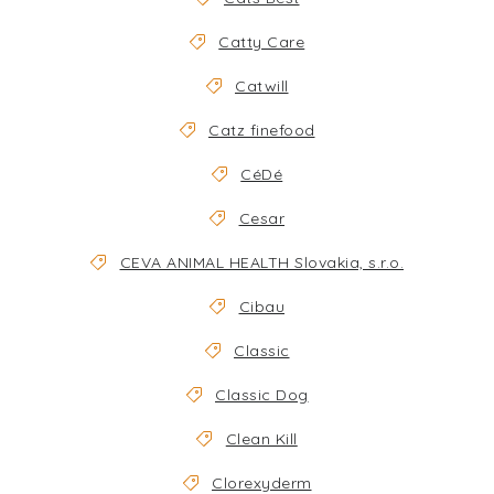
Catty Care
Catwill
Catz finefood
CéDé
Cesar
CEVA ANIMAL HEALTH Slovakia, s.r.o.
Cibau
Classic
Classic Dog
Clean Kill
Clorexyderm