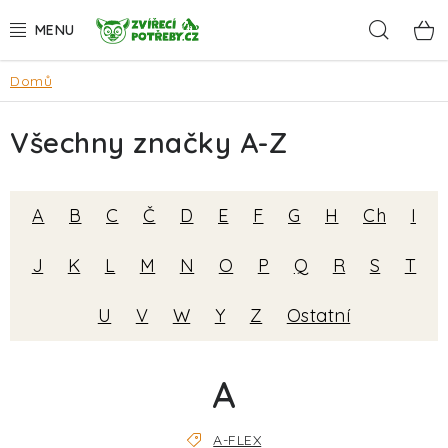
Přejít
Hleda
na
obsah
Domů
AKCE
Všechny značky A-Z
DÁRKY
PSI
A
B
C
Č
D
E
F
G
H
Ch
I
KOČKY
J
K
L
M
N
O
P
Q
R
S
T
HLODAVCI
U
V
W
Y
Z
Ostatní
PTÁCI
A
AKVA
A-FLEX