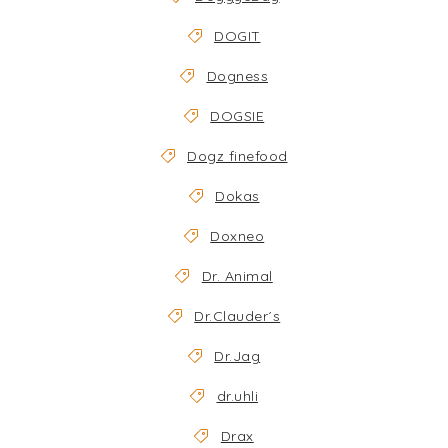
DOGIT
Dogness
DOGSIE
Dogz finefood
Dokas
Doxneo
Dr. Animal
Dr.Clauder´s
Dr.Jag
dr.uhli
Drax