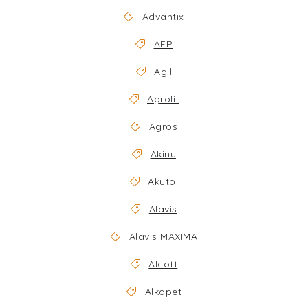
EKO FRIENDLY
Advantix
AFP
POJIŠTĚNÍ MAZLÍČKŮ
Agil
ZNAČKY
Agrolit
Kontakty
Doprava
Prodejna
Věrnostní slevy
Agros
O nás
Moje objednávka
Obchodní podmínky
Akinu
Magazín
Výdejní místo Pohořelice
Akutol
FAQ - Často kladené dotazy
Volná místa
Alavis
Plemena psů
Plemena koček
Alavis MAXIMA
Alcott
Alkapet