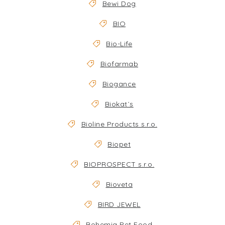
Bewi Dog
BIO
Bio-Life
Biofarmab
Biogance
Biokat´s
Bioline Products s.r.o.
Biopet
BIOPROSPECT s.r.o.
Bioveta
BIRD JEWEL
Bohemia Pet Food