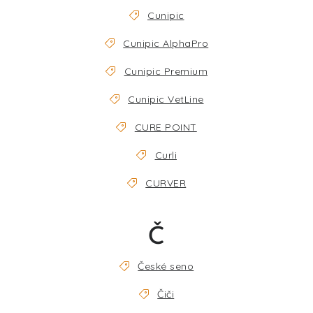
Cunipic
Cunipic AlphaPro
Cunipic Premium
Cunipic VetLine
CURE POINT
Curli
CURVER
Č
České seno
Čiči