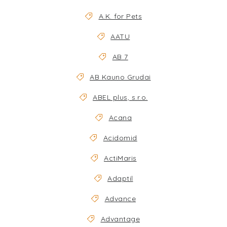
TERA
A.K. for Pets
KONĚ
AATU
SMARTPET
AB 7
AB Kauno Grudai
PRO PÁNÍČKY
ABEL plus, s.r.o.
JEZÍRKA
Acana
ZNÁTE Z TV
Acidomid
ActiMaris
SEZÓNNÍ BESTSELLERY
Adaptil
NOVINKY
Advance
OBLÍBENÉ ZNAČKY
Advantage