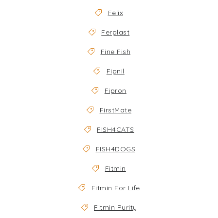
Felix
Ferplast
Fine Fish
Fipnil
Fipron
FirstMate
FISH4CATS
FISH4DOGS
Fitmin
Fitmin For Life
Fitmin Purity