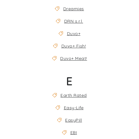
Dreamies
DRN s.r.l.
Duvo+
Duvo+ Fish!
Duvo+ Meat!
E
Earth Rated
Easy-Life
EasyPill
EBI