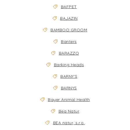
BAFPET
BAJAZIN
BAMBOO GROOM
Banters
BARAZZO
Barking Heads
BARNY'S
BARNYS
Bayer Animal Health
Bea Natur
BEA natur, s.r.o.