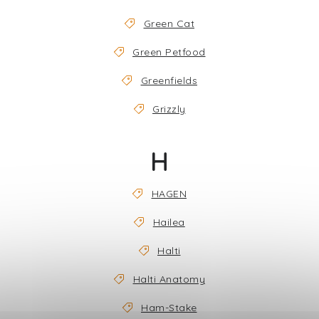
Green Cat
Green Petfood
Greenfields
Grizzly
H
HAGEN
Hailea
Halti
Halti Anatomy
Ham-Stake