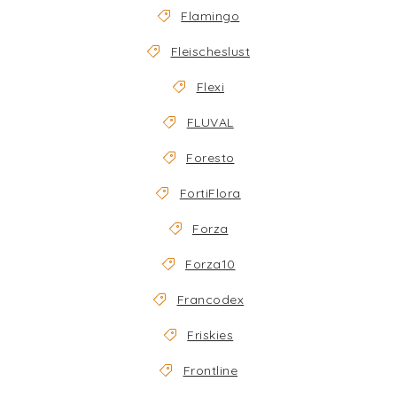
Flamingo
Fleischeslust
Flexi
FLUVAL
Foresto
FortiFlora
Forza
Forza10
Francodex
Friskies
Frontline