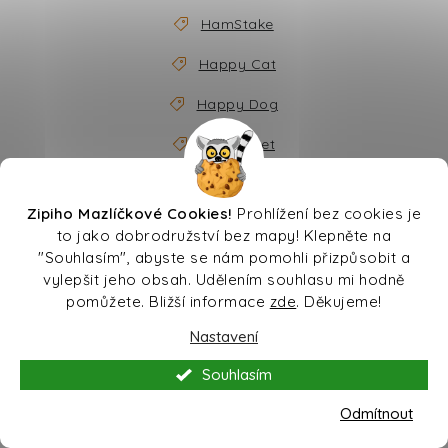
HamStake
Happy Cat
Happy Dog
Happy Pet
Haquoss
Zipiho Mazlíčkové Cookies!
Prohlížení bez cookies je
Harper and Bone
to jako dobrodružství bez mapy! Klepněte na
"Souhlasím", abyste se nám pomohli přizpůsobit a
Harrison Pet Product Inc.
vylepšit jeho obsah. Udělením souhlasu mi hodně
pomůžete. Bližší informace
zde
. Děkujeme!
HASBRO
Nastavení
Hausbrandt
Souhlasím
Healthy
Odmítnout
Healthy and Tasty