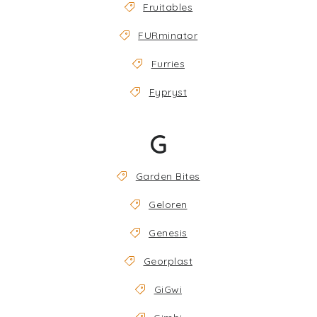
Fruitables
FURminator
Furries
Fypryst
G
Garden Bites
Geloren
Genesis
Georplast
GiGwi