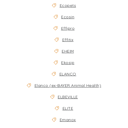
Ecopets
Ecosin
Effipro
Effitix
EHEIM
Ekosip
ELANCO
Elanco (ex-BAYER Animal Health)
ELBEVILLE
ELITE
Emanox