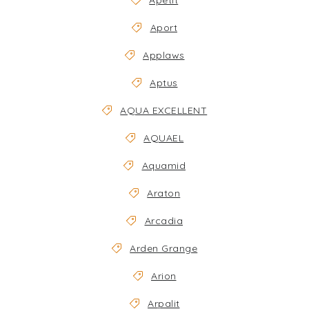
Apetit
Aport
Applaws
Aptus
AQUA EXCELLENT
AQUAEL
Aquamid
Araton
Arcadia
Arden Grange
Arion
Arpalit