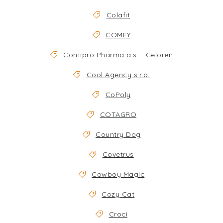
Colafit
COMFY
Contipro Pharma a.s. - Geloren
Cool Agency s.r.o.
CoPoly
COTAGRO
Country Dog
Covetrus
Cowboy Magic
Cozy Cat
Croci